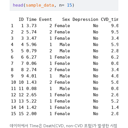
head
(
sample_data
, n
=
15
)
   ID Time Event    Sex Depression CVD_time

1   1 3.73     2 Female         No     9.03

2   2 5.74     2 Female         No     9.50

3   3 3.47     1 Female         No     3.47

4   4 5.96     1   Male         No     5.96

5   5 0.79     2   Male         No     2.80

6   6 6.27     1 Female         No     6.27

7   7 0.06     1 Female         No     0.06

8   8 2.74     2 Female         No     3.49

9   9 4.01     1   Male         No     4.01

10 10 1.43     2 Female         No     5.07

11 11 0.08     1   Male         No     0.08

12 12 2.65     1 Female         No     2.65

13 13 5.22     1 Female         No     5.22

14 14 1.42     1 Female         No     1.42

15 15 2.00     1 Female         No     2.00
데이터에서 Time은 Death(CVD, non-CVD 포함)가 발생한 시점