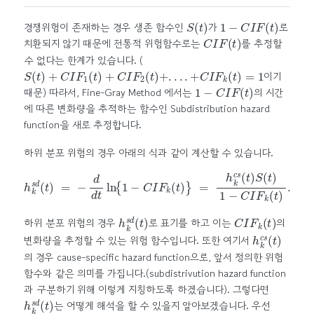
S
(
t
)
1
−
C
I
F
(
t
)
경쟁위험이 존재하는 경우 생존 함수인
가
로
C
I
F
(
t
)
치환되지 않기 때문에 전통적 위험함수로는
를 추정할
수 없다는 한계가 있습니다. (
S
(
t
)
+
C
I
F
1
(
t
)
+
C
I
F
2
(
t
)
+
.
.
.
.
+
C
I
F
k
(
t
)
=
1
이기
1
−
C
I
F
(
t
)
때문) 따라서, Fine-Gray Method 에서는
의 시간
에 따른 변화량을 추적하는 함수인 Subdistribution hazard
function을 새로 추정합니다.
하위 분포 위험의 경우 아래의 식과 같이 계산할 수 있습니다.
h
k
s
d
(
t
)
=
−
d
d
t
ln
{
1
−
C
I
F
k
(
t
)
}
=
h
k
c
s
(
t
)
S
(
t
)
1
−
C
I
F
k
(
t
)
.
h
k
s
d
(
t
)
C
I
F
k
(
t
)
하위 분포 위험의 경우
로 표기를 하고 이는
의
h
k
c
s
(
t
)
변화량을 추정할 수 있는 위험 함수입니다. 또한 여기서
의 경우 cause-specific hazard function으로, 앞서 정의한 위험
함수와 같은 의미를 가집니다.(subdistrivution hazard function
과 구분하기 위해 이렇게 지칭하도록 하겠습니다). 그렇다면
h
k
s
d
(
t
)
는 어떻게 해석을 할 수 있을지 알아보겠습니다. 우선
S
(
t
)
1
−
C
I
F
(
t
)