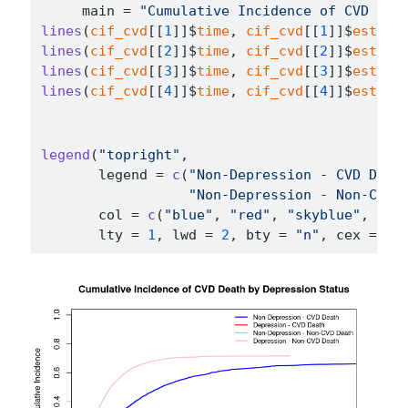
     main 
=
"Cumulative Incidence of CVD Dea
lines
(
cif_cvd
[[
1
]
]
$
time
, 
cif_cvd
[[
1
]
]
$
est
, c
lines
(
cif_cvd
[[
2
]
]
$
time
, 
cif_cvd
[[
2
]
]
$
est
, c
lines
(
cif_cvd
[[
3
]
]
$
time
, 
cif_cvd
[[
3
]
]
$
est
, c
lines
(
cif_cvd
[[
4
]
]
$
time
, 
cif_cvd
[[
4
]
]
$
est
, c
legend
(
"topright"
, 
       legend 
=
c
(
"Non-Depression - CVD Deat
"Non-Depression - Non-CVD 
       col 
=
c
(
"blue"
, 
"red"
, 
"skyblue"
, 
"pi
       lty 
=
1
, lwd 
=
2
, bty 
=
"n"
, cex 
=
0.