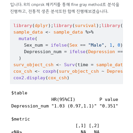
입니다. R의 cmprsk 패키지를 통해 fine gray method로 분석을
진행하고, 전통적 생존 분석또한 함께 진행해보겠습니다.
library
(
dplyr
)
;
library
(
survival
)
;
library
(
jst
sample_data
<-
sample_data
%>%
mutate
(
    Sex_num 
=
ifelse
(
Sex
==
"Male"
, 
1
, 
0
)
,
    Depression_num 
=
ifelse
(
Depression
==
"Y
)
surv_object_csh
<-
Surv
(
time 
=
sample_data
$
T
cox_csh
<-
coxph
(
surv_object_csh
~
Depressio
cox2.display
(
cox_csh
)
$table

               HR(95%CI)         P value

Depression_num "1.03 (0.97,1.1)" "0.351"

$metric

                        [,1] [,2]

<NA>                      NA   NA
