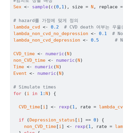
#임의로 성별 배정
Sex
<-
sample
(
c
(
0
,
1
)
, size 
=
N
, replace 
=
TR
# hazard를 가정에 맞게 정의
lambda_cvd
<-
0.2
# CVD death 여부는 우울증과
lambda_non_cvd_no_depression
<-
0.1
# Non-
lambda_non_cvd_depression
<-
0.5
# Non
CVD_time
<-
numeric
(
N
)
non_CVD_time
<-
numeric
(
N
)
Time
<-
numeric
(
N
)
Event
<-
numeric
(
N
)
# Simulate times
for
(
i
in
1
:
N
)
{
CVD_time
[
i
]
<-
rexp
(
1
, rate 
=
lambda_cvd
)
if
(
Depression_status
[
i
]
==
0
)
{
non_CVD_time
[
i
]
<-
rexp
(
1
, rate 
=
lambda