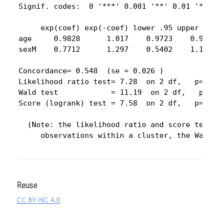
Signif. codes:  0 '***' 0.001 '**' 0.01 '*' 0.
     exp(coef) exp(-coef) lower .95 upper .95

age     0.9828      1.017    0.9723    0.9936

sexM    0.7712      1.297    0.5402    1.1012

Concordance= 0.548  (se = 0.026 )

Likelihood ratio test= 7.28  on 2 df,   p=0.03
Wald test            = 11.19  on 2 df,   p=0.0
Score (logrank) test = 7.58  on 2 df,   p=0.02
  (Note: the likelihood ratio and score tests 
     observations within a cluster, the Wald 
Reuse
CC BY-NC 4.0