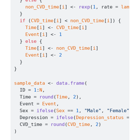
}
else
{
non_CVD_time
[
i
]
<-
rexp
(
1
, rate 
=
lambda
}
if
(
CVD_time
[
i
]
<
non_CVD_time
[
i
]
)
{
Time
[
i
]
<-
CVD_time
[
i
]
Event
[
i
]
<-
1
}
else
{
Time
[
i
]
<-
non_CVD_time
[
i
]
Event
[
i
]
<-
2
}
}
sample_data
<-
data.frame
(
  ID 
=
1
:
N
,
  Time 
=
round
(
Time
, 
2
)
,
  Event 
=
Event
,
  Sex 
=
ifelse
(
Sex
==
1
, 
"Male"
, 
"Female"
)
,
  Depression 
=
ifelse
(
Depression_status
==
1
  CVD_time 
=
round
(
CVD_time
, 
2
)
)