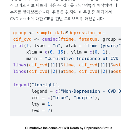
지 그리고 서로 다르게 나온 두 결과를 각각 어떻게 해석해야 되
는지를 알아보겠습니다. 우울증 환자와 비 우울증 환자에서
CVD-death에 대한 CIF를 한번 그려보도록 하겠습니다.
group
<-
sample_data
$
Depression_num
cif_cvd
<-
cuminc
(
ftime
, 
fstatus
, group 
=
gr
plot
(
1
, type 
=
"n"
, xlab 
=
"Time (years)"
, y
     xlim 
=
c
(
0
, 
15
)
, ylim 
=
c
(
0
, 
1
)
,
     main 
=
"Cumulative Incidence of CVD Dea
lines
(
cif_cvd
[[
1
]
]
$
time
, 
cif_cvd
[[
1
]
]
$
est
, c
lines
(
cif_cvd
[[
2
]
]
$
time
, 
cif_cvd
[[
2
]
]
$
est
, c
legend
(
"topright"
, 
       legend 
=
c
(
"Non-Depression - CVD Deat
       col 
=
c
(
"blue"
, 
"purple"
)
,
       lty 
=
1
,
       lwd 
=
2
)