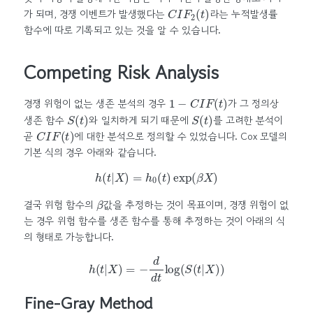
C
I
F
2
(
t
)
가 되며, 경쟁 이벤트가 발생했다는
라는 누적발생률
함수에 따로 기록되고 있는 것을 알 수 있습니다.
Competing Risk Analysis
1
−
C
I
F
(
t
)
경쟁 위험이 없는 생존 분석의 경우
가 그 정의상
S
(
t
)
S
(
t
)
생존 함수
와 일치하게 되기 때문에
를 고려한 분석이
C
I
F
(
t
)
곧
에 대한 분석으로 정의할 수 있었습니다. Cox 모델의
기본 식의 경우 아래와 같습니다.
h
(
t
|
X
)
=
h
0
(
t
)
exp
(
β
X
)
β
결국 위험 함수의
값을 추정하는 것이 목표이며, 경쟁 위험이 없
는 경우 위험 함수를 생존 함수를 통해 추정하는 것이 아래의 식
의 형태로 가능합니다.
h
(
t
|
X
)
=
−
d
d
t
log
(
S
(
t
|
X
)
)
Fine-Gray Method