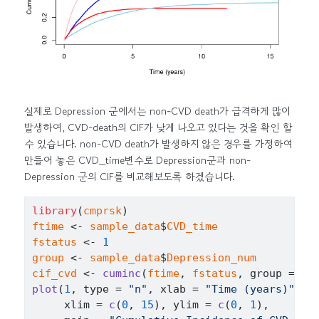
실제로 Depression 군에서는 non-CVD death가 급격하게 많이
발생하여, CVD-death의 CIF가 낮게 나오고 있다는 것을 확인 할
수 있습니다. non-CVD death가 발생하지 않은 경우를 가정하여
만들어 놓은 CVD_time변수로 Depression군과 non-
Depression 군의 CIF를 비교해보도록 하겠습니다.
library
(
cmprsk
)
ftime
<-
sample_data
$
CVD_time
fstatus
<-
1
group
<-
sample_data
$
Depression_num
cif_cvd
<-
cuminc
(
ftime
, 
fstatus
, group 
=
gr
plot
(
1
, type 
=
"n"
, xlab 
=
"Time (years)"
, y
     xlim 
=
c
(
0
, 
15
)
, ylim 
=
c
(
0
, 
1
)
,