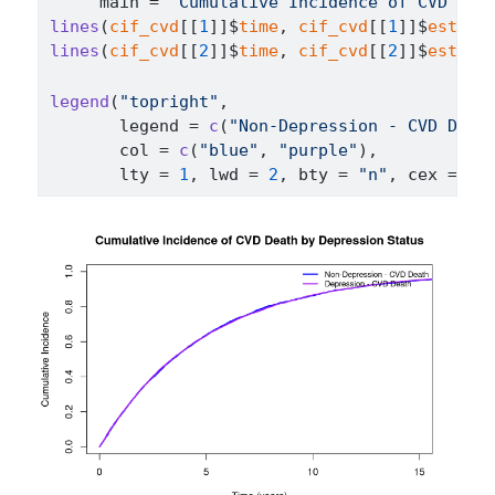
     main 
=
"Cumulative Incidence of CVD Dea
lines
(
cif_cvd
[[
1
]
]
$
time
, 
cif_cvd
[[
1
]
]
$
est
, c
lines
(
cif_cvd
[[
2
]
]
$
time
, 
cif_cvd
[[
2
]
]
$
est
, c
legend
(
"topright"
, 
       legend 
=
c
(
"Non-Depression - CVD Deat
       col 
=
c
(
"blue"
, 
"purple"
)
,
       lty 
=
1
, lwd 
=
2
, bty 
=
"n"
, cex 
=
0.