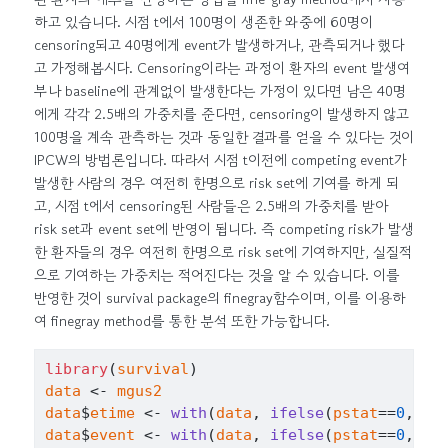
하고 있습니다. 시점 t에서 100명이 생존한 와중에 60명이
censoring되고 40명에게 event가 발생하거나, 관측되거나 했다
고 가정해봅시다. Censoring이라는 과정이 환자의 event 발생여
부나 baseline에 관계없이 발생한다는 가정이 있다면 남은 40명
에게 각각 2.5배의 가중치를 준다면, censoring이 발생하지 않고
100명을 계속 관측하는 것과 동일한 결과를 얻을 수 있다는 것이
IPCW의 방법론입니다. 따라서 시점 t이전에 competing event가
발생한 사람의 경우 여전히 한명으로 risk set에 기여를 하게 되
고, 시점 t에서 censoring된 사람들은 2.5배의 가중치를 받아
risk set과 event set에 반영이 됩니다. 즉 competing risk가 발생
한 환자들의 경우 여전히 한명으로 risk set에 기여하지만, 실질적
으로 기여하는 가중치는 적어진다는 것을 알 수 있습니다. 이를
반영한 것이 survival package의 finegray함수이며, 이를 이용하
여 finegray method를 통한 분석 또한 가능합니다.
library
(
survival
)
data
<-
mgus2
data
$
etime
<-
with
(
data
, 
ifelse
(
pstat
==
0
, 
fu
data
$
event
<-
with
(
data
, 
ifelse
(
pstat
==
0
, 
2
*