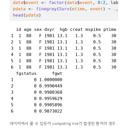
data
$
event
<-
factor
(
data
$
event
, 
0
:
2
, labels
pdata
<-
finegray
(
Surv
(
etime
, 
event
)
~
.
, da
head
(
pdata
)
  id age sex dxyr  hgb creat mspike ptime psta
1  1  88   F 1981 13.1   1.3    0.5    30     
2  1  88   F 1981 13.1   1.3    0.5    30     
3  1  88   F 1981 13.1   1.3    0.5    30     
4  1  88   F 1981 13.1   1.3    0.5    30     
5  1  88   F 1981 13.1   1.3    0.5    30     
6  1  88   F 1981 13.1   1.3    0.5    30     
  fgstatus      fgwt

1        0 1.0000000

2        0 0.9990449

3        0 0.9980368

4        0 0.9959629

5        0 0.9905896

6        0 0.9873022
데이터에서 볼 수 있듯이 competing risk가 발생한 환자의 경우