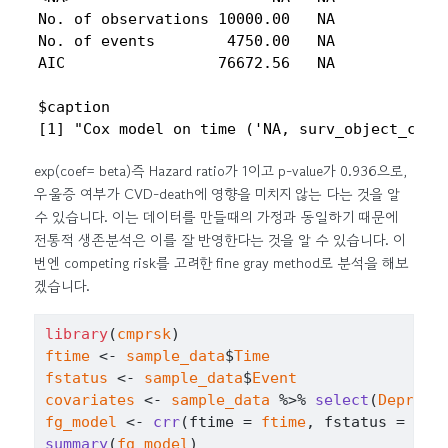
No. of observations 10000.00   NA

No. of events        4750.00   NA

AIC                 76672.56   NA

$caption

[1] "Cox model on time ('NA, surv_object_csh,
exp(coef= beta)즉 Hazard ratio가 1이고 p-value가 0.936으로,
우울증 여부가 CVD-death에 영향을 미치지 않는 다는 것을 알
수 있습니다. 이는 데이터를 만들때의 가정과 동일하기 때문에
전통적 생존분석은 이를 잘 반영한다는 것을 알 수 있습니다. 이
번엔 competing risk를 고려한 fine gray method로 분석을 해보
겠습니다.
library
(
cmprsk
)
ftime
<-
sample_data
$
Time
fstatus
<-
sample_data
$
Event
covariates
<-
sample_data
%>%
select
(
Depress
fg_model
<-
crr
(
ftime 
=
ftime
, fstatus 
=
fst
summary
(
fg_model
)