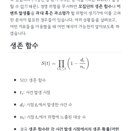
할 수 없기 때문). 경쟁 위험을 무시하면
모집단의 생존 함수
나
이
벤트 발생률
을
과대 혹은 과소평가
할 위험이 생기기에 이를 고려
한 분석이 필요한 경우들이 있습니다. 여러 상황들을 살펴보고,
어떤 지표들을 이용했을 때 어떤 해석이 가능한지 알아보도록 하
겠습니다.
생존 함수
S
(
t
)
=
∏
i
:
t
i
≤
t
(
1
−
d
i
n
i
)
S(t): 생존 함수
t
i
: 사건 발생 시점
d
i
t
i
: 시점
에서 발생한 사건 수
n
i
t
i
: 시점
에서 위험에 노출된 대상 수
결국
생존 함수란 각 사건 발생 시점에서의 생존 확률(어떤