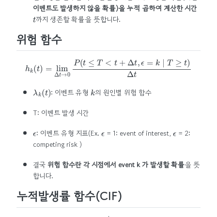
이벤트도 발생하지 않을 확률)을 누적 곱하여 계산한 시간
t
까지 생존할 확률을 뜻합니다.
위험 함수
h
k
(
t
)
=
lim
Δ
t
→
0
P
(
t
≤
T
<
t
+
Δ
t
,
ϵ
=
k
∣
T
≥
t
)
Δ
t
λ
k
(
t
)
k
: 이벤트 유형
의 원인별 위험 함수
T: 이벤트 발생 시간
ϵ
ϵ
ϵ
: 이벤트 유형 지표(Ex.
= 1: event of interest,
= 2:
competing risk )
결국
위험 함수란 각 시점에서 event k 가 발생할 확률
을 뜻
합니다.
누적발생률 함수(CIF)
C
I
F
k
(
t
)
=
∫
0
t
h
k
(
u
)
S
(
u
)
d
u