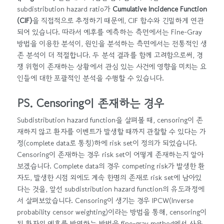
subdistribution hazard ratio가
Cumulative Incidence Function
(CIF)
을 직접적으로 추정하기 때문에, CIF 함수와 긴밀하게 연관
되어 있습니다. 따라서 예후를 예측하는 측면에서는 Fine-Gray
방법을 이용한 분석이, 원인을 분석하는 측면에서는 전통적인 생
존 분석이 더 적절합니다. 두 분석 결과를 함께 고려함으로써, 경
쟁 위험이 존재하는 상황에서 관심 있는 사건에 영향을 미치는 요
인들에 대한 포괄적인 분석을 수행할 수 있습니다.
PS. Censoring이 존재하는 경우
Subdistribution hazard function을 살펴볼 때, censoring이 존
재하지 않고 환자를 이벤트가 발생할 때까지 관찰할 수 있다는 가
정(complete data로 통칭)하에 risk set이 정의가 되었습니다.
Censoring이 존재하는 경우 risk set이 어떻게 존재하는지 알아
보겠습니다. Complete data의 경우 competing risk가 발생한 환
자도, 발생한 시점 외에도 계속 한명의 존재로 risk set에 남아있
다는 것을, 앞선 subdistribution hazard function의 유도과정에
서 살펴보았습니다. Censoring이 생기는 경우 IPCW(Inverse
probability censor weighting)이라는 방법을 통해, censoring이
된 환자의 예후를 반영하는 방법을 fine-gray method에서 사용