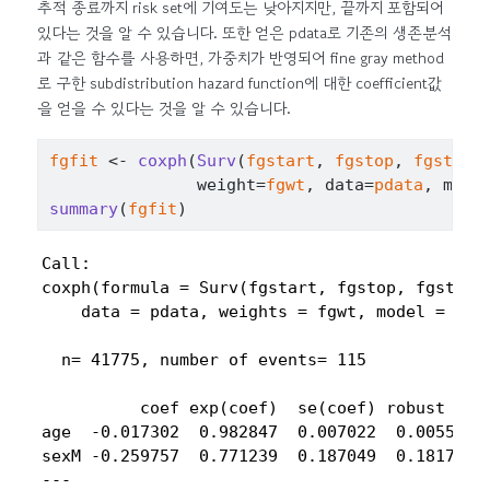
추적 종료까지 risk set에 기여도는 낮아지지만, 끝까지 포함되어
있다는 것을 알 수 있습니다. 또한 얻은 pdata로 기존의 생존분석
과 같은 함수를 사용하면, 가중치가 반영되어 fine gray method
로 구한 subdistribution hazard function에 대한 coefficient값
을 얻을 수 있다는 것을 알 수 있습니다.
fgfit
<-
coxph
(
Surv
(
fgstart
, 
fgstop
, 
fgstatu
               weight
=
fgwt
, data
=
pdata
, mode
summary
(
fgfit
)
Call:

coxph(formula = Surv(fgstart, fgstop, fgstatus
    data = pdata, weights = fgwt, model = T)

  n= 41775, number of events= 115 

          coef exp(coef)  se(coef) robust se  
age  -0.017302  0.982847  0.007022  0.005528 -
sexM -0.259757  0.771239  0.187049  0.181707 -
---
