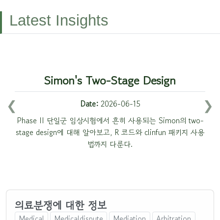
Latest Insights
비정규 분포의 데이터에 GEE를 사용할
마우스 드래그로 끝내는 PDF 테이블
Cox 회귀에서 군집을 다루는 방법:
Simon's Two-Stage Design
의료분쟁에 대한 정보
strata, frailty, coxme, cluster
추출: tabulapdf
수 있을까?
❮
❯
Date:
Date:
2026-06-15
2026-07-01
Date:
Date:
Date:
2026-05-10
2026-01-02
2025-12-17
한국의료분쟁조정중재원의 조정, 중재, 감정 절차와 공개 감정
Phase II 단일군 임상시험에서 흔히 사용되는 Simon의 two-
stage design에 대해 알아보고, R 코드와 clinfun 패키지 사용
사례의 기록 구조를 알아본다.
Outcome의 비정규성으로 인해 분석 모델 선택에 혼동을 겪게
PDF 파일에 있는 테이블을 마우스 드래그로 쉽게 읽을 수 있
RCT의 covariate adjustment 논의에서 출발해, 다기관 임상
법까지 다룬다.
될때, LMM과 GEE의 적절한 사용 방법과 데이터 상황에 맞는
시험·반복측정 같은 군집 자료를 Cox 모형에서 어떻게 다룰
는 tabulapdf 패키지를 소개합니다.
지 정리한다. strata, frailty, coxme, cluster의 차이를
최적의 상관구조 선택 전략에 대해 알아본다.
baseline hazard와 conditional/marginal 관점에서 비교하고,
GEE의 working correlation 구조와 어떻게 맞물리는지 살펴
본다.
의료분쟁에 대한 정보
Medical
Medicaldispute
Mediation
Arbitration