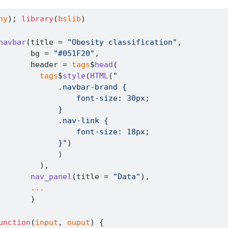
ny
)
; 
library
(
bslib
)
navbar
(
title 
=
"Obesity classification"
,
       bg 
=
"#051F20"
,
       header 
=
tags
$
head
(
tags
$
style
(
HTML
(
"
             .navbar-brand {
                 font-size: 30px;
             }
             .nav-link {
                 font-size: 18px;
             }"
)
)
)
,
nav_panel
(
title 
=
"Data"
)
,
...
)
unction
(
input
, 
ouput
)
{