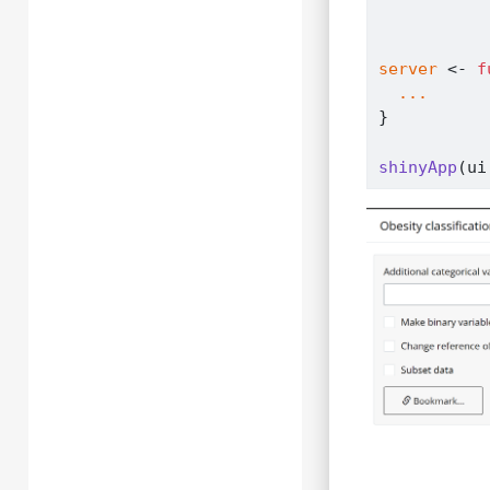
server
<-
f
...
}
shinyApp
(
ui