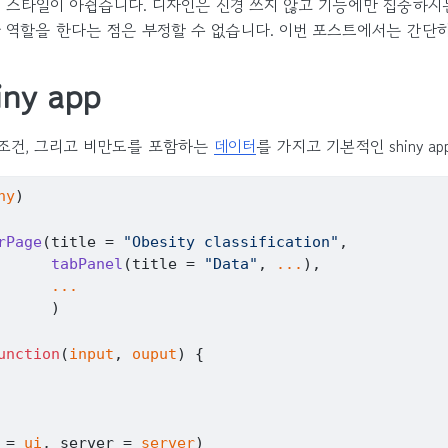
app은 스타일이 아쉽습니다. 디자인은 신경 쓰지 않고 기능에만 집중
 역할을 한다는 점은 부정할 수 없습니다. 이번 포스트에서는 간단하게 
ny app
조건, 그리고 비만도를 포함하는
데이터
를 가지고 기본적인 shiny 
ny
)
rPage
(
title 
=
"Obesity classification"
,
tabPanel
(
title 
=
"Data"
, 
...
)
,
...
)
unction
(
input
, 
ouput
)
{
 
=
ui
, server 
=
server
)