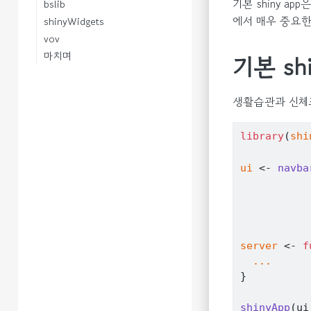
기본 shiny 
bslib
에서 매우 중요한
shinyWidgets
vov
마치며
기본 shi
생활습관과 신체
library
(
shi
ui
<-
navba
server
<-
f
...
}
shinyApp
(
ui