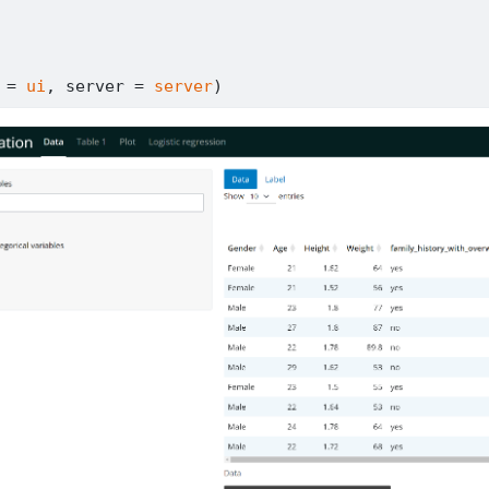
 
=
ui
, server 
=
server
)