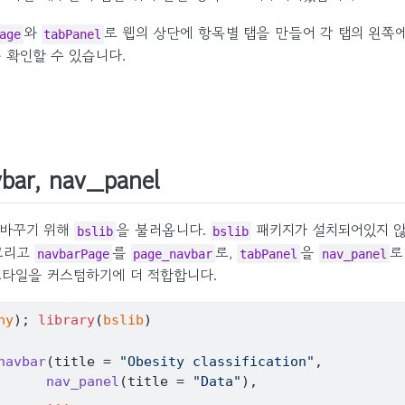
와
로 웹의 상단에 항목별 탭을 만들어 각 탭의 왼쪽
age
tabPanel
 확인할 수 있습니다.
bar, nav_panel
 바꾸기 위해
을 불러옵니다.
패키지가 설치되어있지 
bslib
bslib
 그리고
를
로,
을
로
navbarPage
page_navbar
tabPanel
nav_panel
스타일을 커스텀하기에 더 적합합니다.
ny
)
; 
library
(
bslib
)
navbar
(
title 
=
"Obesity classification"
,
nav_panel
(
title 
=
"Data"
)
,
...