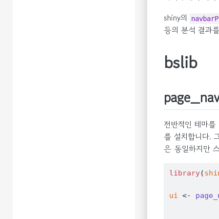
shiny의
navbarP
등의 분석 결과를
bslib
page_nav
전반적인 테마를
를 설치합니다.
은 동일하지만 
library
(
shi
ui
<-
page_