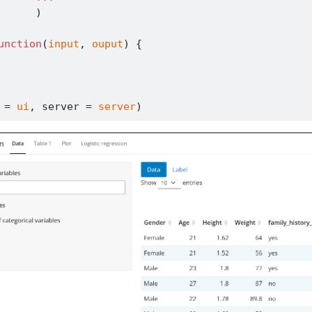
)
unction
(
input
, 
ouput
)
{
 
=
ui
, server 
=
server
)