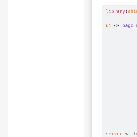
library
(
shi
ui
<-
page_
           
           
           
           
           
           
           
           
server
<-
f