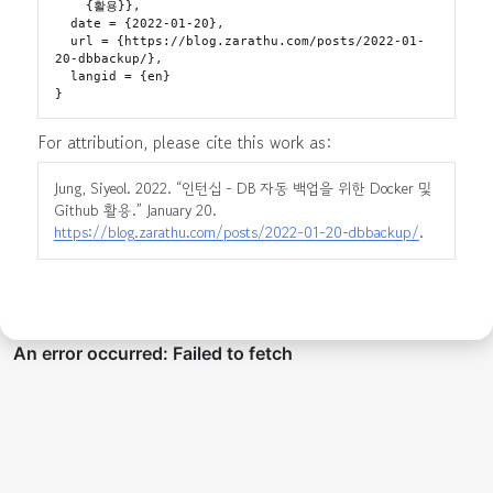
    {활용}},

  date = {2022-01-20},

  url = {https://blog.zarathu.com/posts/2022-01-
20-dbbackup/},

  langid = {en}

For attribution, please cite this work as:
Jung, Siyeol. 2022.
“인턴십 - DB 자동 백업을 위한 Docker 및
Github 활용.”
January 20.
https://blog.zarathu.com/posts/2022-01-20-dbbackup/
.