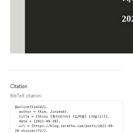
Citation
BibTeX citation:
@online{kim2021,

  author = {Kim, Jinseob},

  title = {Shiny {환자데이터} {입력웹} {개발(2)}},

  date = {2021-09-28},

  url = {https://blog.zarathu.com/posts/2021-09-
28-shinyecrf2/},
