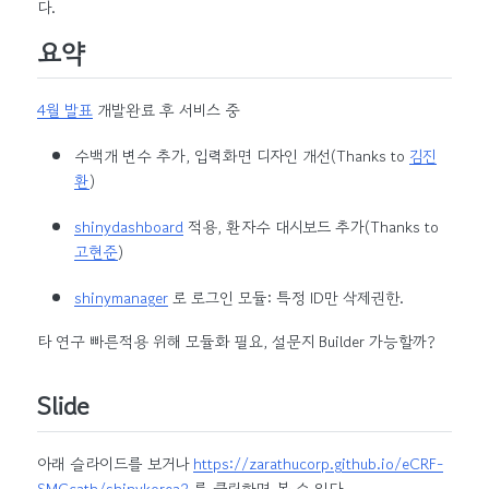
다.
요약
4월 발표
개발완료 후 서비스 중
수백개 변수 추가, 입력화면 디자인 개선(Thanks to
김진
환
)
shinydashboard
적용, 환자수 대시보드 추가(Thanks to
고현준
)
shinymanager
로 로그인 모듈: 특정 ID만 삭제권한.
타 연구 빠른적용 위해 모듈화 필요, 설문지 Builder 가능할까?
Slide
아래 슬라이드를 보거나
https://zarathucorp.github.io/eCRF-
SMCcath/shinykorea2
를 클릭하면 볼 수 있다.