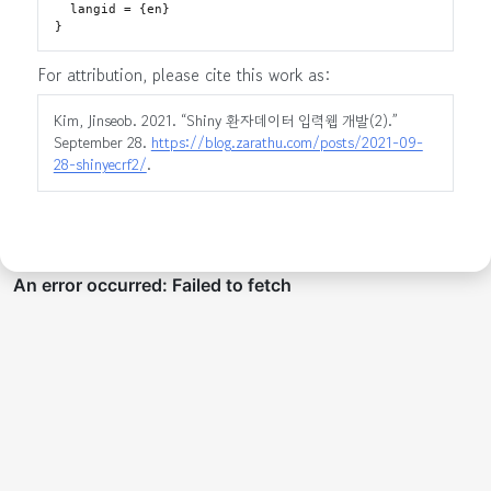
  langid = {en}

For attribution, please cite this work as:
Kim, Jinseob. 2021.
“Shiny 환자데이터 입력웹 개발(2).”
September 28.
https://blog.zarathu.com/posts/2021-09-
28-shinyecrf2/
.