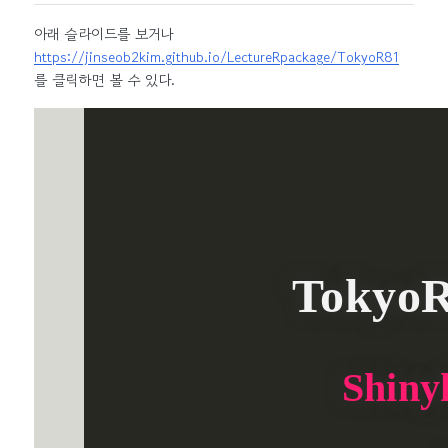
아래 슬라이드를 보거나
https://jinseob2kim.github.io/LectureRpackage/TokyoR81
를 클릭하면 볼 수 있다.