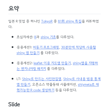
요약
일본 R 밋업 중 하나인
TokyoR
중
81회 shiny 특집
을 리뷰하였
다.
초심자세션:
R
과
shiny 기초
를 다루었다.
응용세션1:
비동기 프로그래밍
,
30분만에 적당히 사용할
shiny 앱 만들기
를 다루었다.
응용세션2:
leaflet 이용 지도앱 만들기
,
shiny앱을 지탱하
는 엔지니어링 패키지
를 다루었다.
LT:
Shiny로 만드는 사진편집앱
,
Shiny로 사내용 범용 통계
앱 만들기
, 오픈소스 약물동태 시뮬레이션,
shiymeta로 재
현가능한 R code 생성하기
등을 다루었다.
Slide