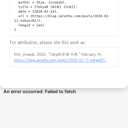
  author = {Kim, Jinseob},

  title = {TokyoR {81회} {리뷰}},

  date = {2020-02-14},

  url = {https://blog.zarathu.com/posts/2020-02-
11-tokyor81/},

  langid = {en}

For attribution, please cite this work as:
Kim, Jinseob. 2020.
“TokyoR 81회 리뷰.”
February 14.
https://blog.zarathu.com/posts/2020-02-11-tokyor81/
.