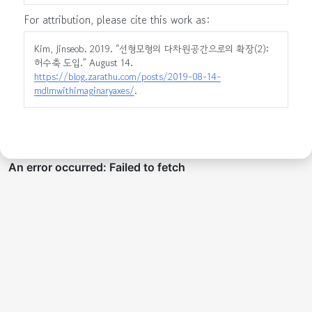
For attribution, please cite this work as:
Kim, Jinseob. 2019.
“선형모형의 다차원공간으로의 확장(2):
허수축 도입.”
August 14.
https://blog.zarathu.com/posts/2019-08-14-
mdlmwithimaginaryaxes/
.