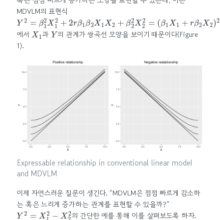
MDVLM의 표현식
Y
(
β
2
1
=
X
β
1
1
+
2
r
X
β
1
2
2
X
+
2
2
)
r
2
β
+
1
(
β
1
2
−
X
r
2
1
X
)
β
2
2
+
2
β
X
2
2
2
2
X
2
2
=
X
1
Y
에서
과
의 관계가 쌍곡선 모양을 보이기 때문이다(Figure
1).
Expressable relationship in conventional linear model
and MDVLM
이제 자연스러운 질문이 생긴다. “MDVLM은 점점 빠르게 감소하
는 혹은 느리게 증가하는 관계를 표현할 수 있을까?”
Y
2
=
X
1
2
−
X
2
2
의 간단한 예를 통해 이를 살펴보도록 하자.