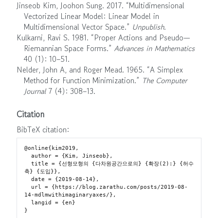
Jinseob Kim, Joohon Sung. 2017.
“Multidimensional
Vectorized Linear Model: Linear Model in
Multidimensional Vector Space.”
Unpublish
.
Kulkarni, Ravi S. 1981.
“Proper Actions and Pseudo—
Riemannian Space Forms.”
Advances in Mathematics
40 (1): 10–51.
Nelder, John A, and Roger Mead. 1965.
“A Simplex
Method for Function Minimization.”
The Computer
Journal
7 (4): 308–13.
Citation
BibTeX citation:
@online{kim2019,

  author = {Kim, Jinseob},

  title = {선형모형의 {다차원공간으로의} {확장(2):} {허수
축} {도입}},

  date = {2019-08-14},

  url = {https://blog.zarathu.com/posts/2019-08-
14-mdlmwithimaginaryaxes/},

  langid = {en}
