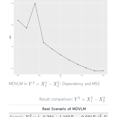
Y
2
=
X
1
2
−
X
2
2
MDVLM in
: Dependency and MSE
Y
2
=
X
1
2
−
X
2
2
Result comparison:
Best Scenario of MDVLM
MDV
Y
2
=
(
−
0.224
+
1.163
X
1
−
0.634
X
2
)
2
Y
2
=
X
Formula