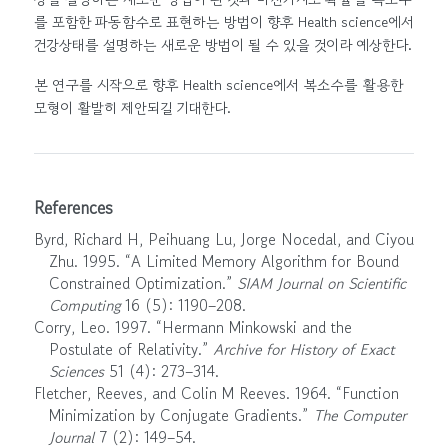
를 포함한 파동함수로 표현하는 방법이 향후 Health science에서
건강상태를 설명하는 새로운 방법이 될 수 있을 것이라 예상한다.
본 연구를 시작으로 향후 Health science에서 복소수를 활용한
모형이 활발히 제안되길 기대한다.
References
Byrd, Richard H, Peihuang Lu, Jorge Nocedal, and Ciyou
Zhu. 1995.
“A Limited Memory Algorithm for Bound
Constrained Optimization.”
SIAM Journal on Scientific
Computing
16 (5): 1190–208.
Corry, Leo. 1997.
“Hermann Minkowski and the
Postulate of Relativity.”
Archive for History of Exact
Sciences
51 (4): 273–314.
Fletcher, Reeves, and Colin M Reeves. 1964.
“Function
Minimization by Conjugate Gradients.”
The Computer
Journal
7 (2): 149–54.