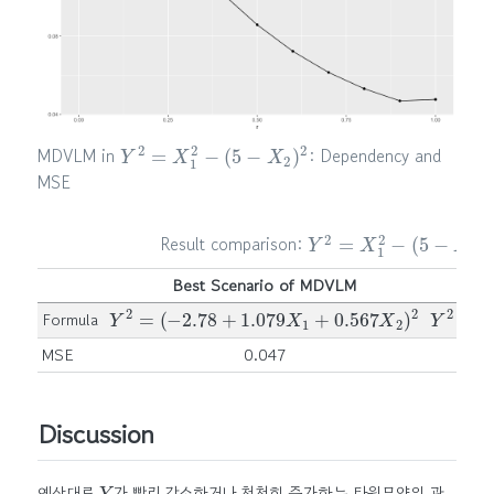
Y
2
=
X
1
2
−
(
5
−
X
2
)
2
MDVLM in
: Dependency and
MSE
Y
2
=
X
1
2
−
(
5
−
X
2
)
2
Result comparison:
Best Scenario of MDVLM
M
Y
2
=
(
−
2.78
+
1.079
X
1
+
0.567
X
2
)
2
Y
2
=
X
1
Formula
MSE
0.047
Discussion
Y
예상대로
가 빨리 감소하거나 천천히 증가하는 타원모양의 관