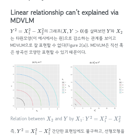
Linear relationship can’t explained via
MDVLM
Y
2
=
X
1
2
−
X
2
2
X
,
Y
>
0
Y
X
2
의 그래프(
)를 살펴보면
와
는 타원모양(이 예시에서는 원)으로 감소하는 관계를 보이고
MDVLM으로 잘 표현할 수 없다(Figure 2(a)). MDVLM은 직선 혹
은 쌍곡선 모양만 표현할 수 있기 때문이다.
X
2
Y
X
1
Y
2
=
X
1
2
−
X
2
2
Relation between
and
by
:
Y
2
=
X
1
2
−
X
1
2
즉,
간단한 표현임에도 불구하고, 선형모형을