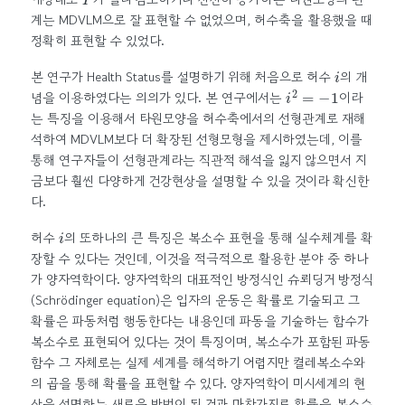
계는 MDVLM으로 잘 표현할 수 없었으며, 허수축을 활용했을 때
정확히 표현할 수 있었다.
i
본 연구가 Health Status를 설명하기 위해 처음으로 허수
의 개
i
2
=
−
1
념을 이용하였다는 의의가 있다. 본 연구에서는
이라
는 특징을 이용해서 타원모양을 허수축에서의 선형관계로 재해
석하여 MDVLM보다 더 확장된 선형모형을 제시하였는데, 이를
통해 연구자들이 선형관계라는 직관적 해석을 잃지 않으면서 지
금보다 훨씬 다양하게 건강현상을 설명할 수 있을 것이라 확신한
다.
i
허수
의 또하나의 큰 특징은 복소수 표현을 통해 실수체계를 확
장할 수 있다는 것인데, 이것을 적극적으로 활용한 분야 중 하나
가 양자역학이다. 양자역학의 대표적인 방정식인 슈뢰딩거 방정식
(Schrödinger equation)은 입자의 운동은 확률로 기술되고 그
확률은 파동처럼 행동한다는 내용인데 파동을 기술하는 함수가
복소수로 표현되어 있다는 것이 특징이며, 복소수가 포함된 파동
함수 그 자체로는 실제 세계를 해석하기 어렵지만 켤레복소수와
의 곱을 통해 확률을 표현할 수 있다. 양자역학이 미시세계의 현
상을 설명하는 새로운 방법이 된 것과 마찬가지로 확률을 복소수