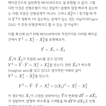
벡터공간으로 일반화한 MDVLM으로도 잘 표현될 수 없다. 그렇
다면 이것은 선형모형이 아닌 것일까? 분명히 점점 빠르게 감소하
X
2
2
는 타원 모양은 선형관계가 아니다. 그러나
이 1 증가할 때 마
Y
2
다
가 정확히 1이 감소하는 관계가 있는 것도 사실이다(Figure
2(b)). 이 또한 선형관계라고 할 수 있는 것 아닐까?
이를 확인해 보기 위해 MDVLM에서와 마찬가지로 다차원 벡터공
Y
2
=
X
1
2
−
X
2
2
간에서
을 표현해보자.
Y
→
=
X
1
→
+
X
2
→
X
1
→
X
2
→
와
가 독립된 axis를 갖고 있다면
Y
2
=
Y
→
⋅
Y
→
=
X
1
2
+
X
2
2
X
2
→
을 얻는다. 한편
가 허수축
(imaginar axis)를 갖고 있다고 생각하면 아래와 같이
Y
2
=
X
1
2
−
X
2
2
을 얻는다.
Y
2
=
Y
→
⋅
Y
→
=
X
1
2
+
(
i
X
2
)
2
=
X
1
2
−
X
2
2
X
1
Y
→
d
Y
→
=
d
X
2
→
이 경우에도
이 고정된 상태에서는
의 변화량
d
Y
d
X
2
가 성립하며, 방향과 허수축을 고려했을 때
와
은 선형