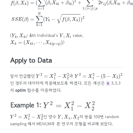
Y
k
,
X
k
i
k
Y
,
X
i
(
:
th individual’s
value,
X
k
=
(
X
k
1
,
⋯
,
X
k
(
p
+
q
)
)
)
Apply to Data
Y
2
=
X
1
2
−
X
2
2
Y
2
=
X
1
2
−
(
5
−
X
2
)
2
앞서 언급했던
과
인 경우의 데이터에 적용해보도록 하겠다. 모든 계산은
3.3.3
R
의
optim
함수를 이용하였다.
Y
2
=
X
1
2
−
X
2
2
Example 1:
Y
2
=
X
1
2
−
X
2
2
Y
,
X
1
,
X
2
인 양수
의 쌍을 100번 random
sampling 해서 MDVLM과 본 연구의 모형을 비교해 보았다.