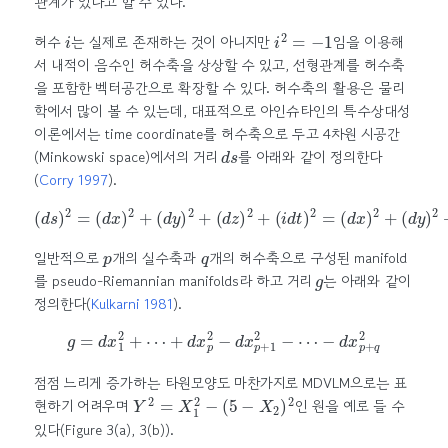
관계가 있다고 할 수 있다.
i
i
2
=
−
1
허수
는 실제로 존재하는 것이 아니지만
임을 이용해
서 내적이 음수인 허수축을 상상할 수 있고, 선형관계를 허수축
을 포함한 벡터공간으로 확장할 수 있다. 허수축의 활용은 물리
학에서 많이 볼 수 있는데, 대표적으로 아인슈타인의 특수상대성
이론에서는 time coordinate를 허수축으로 두고 4차원 시공간
d
s
(Minkowski space)에서의 거리
를 아래와 같이 정의한다
(
Corry 1997
)
.
(
d
s
)
2
=
(
d
x
)
2
+
(
d
y
)
2
(
+
d
z
(
)
d
2
z
−
)
2
(
+
d
t
(
)
i
2
d
t
)
2
=
(
d
x
)
2
+
(
d
y
)
2
+
p
q
일반적으로
개의 실수축과
개의 허수축으로 구성된 manifold
g
를 pseudo-Riemannian manifolds라 하고 거리
는 아래와 같이
정의한다
(
Kulkarni 1981
)
.
g
=
d
x
1
2
+
⋯
+
d
x
p
2
−
d
x
p
+
1
2
−
⋯
−
d
x
p
+
q
2
점점 느리게 증가하는 타원모양도 마찬가지로 MDVLM으로는 표
Y
2
=
X
1
2
−
(
5
−
X
2
)
2
현하기 어려우며
인 원을 예로 들 수
있다(Figure 3(a), 3(b)).