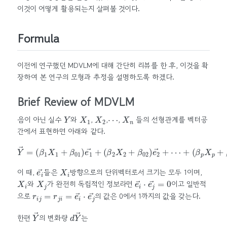
이것이 어떻게 활용되는지 살펴볼 것이다.
Formula
이전에 연구했던 MDVLM에 대해 간단히 리뷰를 한 후, 이것을 확
장하여 본 연구의 모형과 추정을 설명하도록 하겠다.
Brief Review of MDVLM
Y
X
1
X
2
⋯
X
n
음이 아닌 실수
와
,
,
,
들의 선형관계를 벡터공
간에서 표현하면 아래와 같다.
Y
→
=
(
β
1
X
1
+
β
(
01
β
p
)
e
X
1
p
→
+
+
β
(
0
β
p
2
)
X
e
p
2
→
+
β
02
)
e
2
→
+
⋯
+
e
i
→
X
i
이 때,
들은
방향으로의 단위벡터로서 크기는 모두 1이며,
X
i
X
j
e
i
→
⋅
e
j
→
=
0
와
가 완전히 독립적인 정보라면
이고 일반적
r
i
j
=
r
j
i
=
e
i
→
⋅
e
j
→
으로
의 값은 0에서 1까지의 값을 갖는다.
Y
→
d
Y
→
한편
의 변화량
는