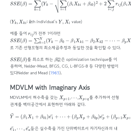
Y
k
,
X
k
i
k
Y
,
X
i
(
:
th individual’s
value)
r
i
j
예를 들어
가 전부 1이라면
S
⋯
S
−
E
β
(
β
p
)
X
=
k
∑
p
k
)
2
=
1
N
(
Y
k
−
β
0
−
β
1
X
k
1
−
β
2
X
k
2
−
로 기존 선형모형의 최소제곱추정과 동일한 것을 확인할 수 있다.
S
S
E
(
β
)
β
를 최소로 하는
값은 optimization technique를 이
용하며, Nelder-Mead, BFGS, CG, L-BFGS-B 등 다양한 방법이
있다
Nelder and Mead (
1965
)
.
MDVLM with Imaginary Axis
X
p
+
1
⋯
X
p
+
q
MDVLM에서 허수축을 갖는
,
,
를 추가하여 선형
관계를 벡터공간에서 표현하면 아래와 같다.
Y
→
=
(
(
β
β
1
p
(
X
β
+
1
p
1
+
+
X
β
q
p
01
X
+
p
1
)
+
+
e
1
q
β
→
+
0
(
β
+
p
0
⋯
+
(
p
1
+
)
+
(
)
q
β
e
)
p
p
)
X
+
e
p
p
1
→
+
+
q
β
+
→
0
⋯
p
)
+
e
p
→
+
e
⋯
1
→
,
e
p
,
→
들은 실수축을 가진 단위벡터로서 자기자신과의 내