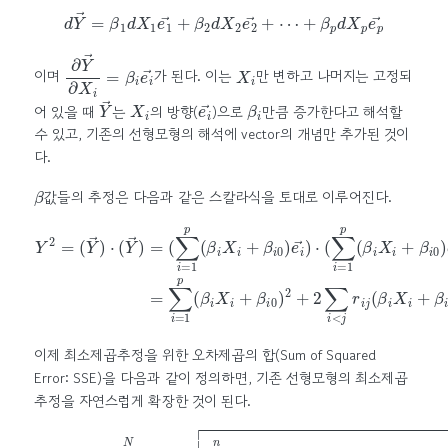
d
Y
→
=
β
1
d
X
1
e
1
→
+
β
2
d
X
2
e
2
→
+
⋯
+
β
p
d
X
p
e
p
→
∂
Y
→
∂
X
i
=
β
i
e
i
→
X
i
이며
가 된다. 이는
만 변하고 나머지는 고정되
Y
→
X
i
e
i
→
β
i
어 있을 때
는
의 방향(
)으로
만큼 증가한다고 해석할
수 있고, 기존의 선형모형의 해석에 vector의 개념만 추가된 것이
다.
β
값들의 추정은 다음과 같은 스칼라식을 토대로 이루어진다.
(
∑
i
=
1
p
(
β
i
X
i
+
β
i
0
)
Y
e
2
i
→
=
(
(
β
)
Y
⋅
j
(
X
→
∑
j
+
)
i
=
⋅
β
(
1
j
Y
0
p
→
)
(
β
)
i
=
X
i
+
β
i
0
)
e
i
→
)
=
∑
i
=
1
p
(
β
이제 최소제곱추정을 위한 오차제곱의 합(Sum of Squared
Error: SSE)을 다음과 같이 정의하면, 기존 선형모형의 최소제곱
추정을 자연스럽게 확장한 것이 된다.
S
S
E
(
β
)
=
∑
k
=
1
N
(
Y
k
(
−
β
∑
j
X
i
k
=
j
1
+
n
β
(
j
β
0
i
)
X
)
2
k
i
+
β
i
0
)
2
+
2
∑
i
<
j
r
i
j
(
β
i
X
k
i